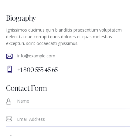
Biography
Ignissimos ducimus quin blandiitis praesentium voluptatem
deleniti atque corrupti quos dolores et quas molestias
excepturi. scint occaecatti gnissimus.
info@example.com
E-
+1 800 555 45 65
m
Ph
ail
on
Contact Form
:
e: